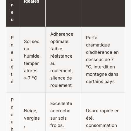
idéales
n
e
u
Adhérence
P
Perte
Sol sec
optimale,
n
dramatique
ou
faible
e
d’adhérence en
humide,
résistance
u
dessous de 7
tempér
au
é
°C, interdit en
atures
roulement,
t
montagne dans
> 7 °C
silence de
é
certains pays
roulement
P
Excellente
n
Neige,
accroche
Usure rapide en
e
verglas
sur sols
été,
u
,
froids,
consommation
h