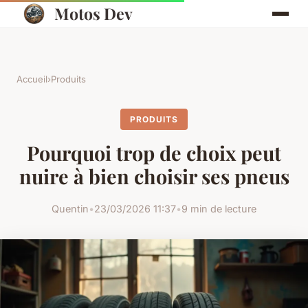
Motos Dev
Accueil
›
Produits
PRODUITS
Pourquoi trop de choix peut
nuire à bien choisir ses pneus
Quentin
•
23/03/2026 11:37
•
9 min de lecture