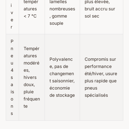
tempér
lamelles
plus élevée,
i
atures
nombreuses
bruit accru sur
v
< 7 °C
, gomme
sol sec
e
souple
r
P
n
Tempér
e
atures
Polyvalenc
Compromis sur
u
modéré
e, pas de
performance
4
es,
changemen
été/hiver, usure
s
hivers
t saisonnier,
plus rapide que
a
doux,
économie
pneus
is
pluie
de stockage
spécialisés
o
fréquen
n
te
s