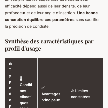
efficacité dépend aussi de leur densité, de leur
profondeur et de leur angle d’insertion.
Une bonne
conception équilibre ces paramètres
sans sacrifier
la précision de conduite.
Synthèse des caractéristiques par
profil d'usage
❄️
T
y
🌡️
p
Conditi
e
✅
ons
⚠️ Limites
d
Avantages
climati
constatées
e
principaux
ques
p