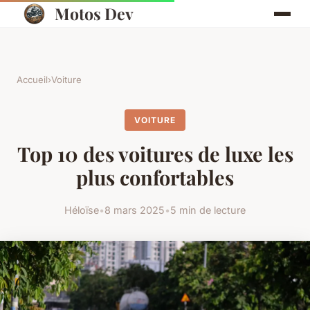
Motos Dev
Accueil
›
Voiture
VOITURE
Top 10 des voitures de luxe les
plus confortables
Héloïse
•
8 mars 2025
•
5 min de lecture